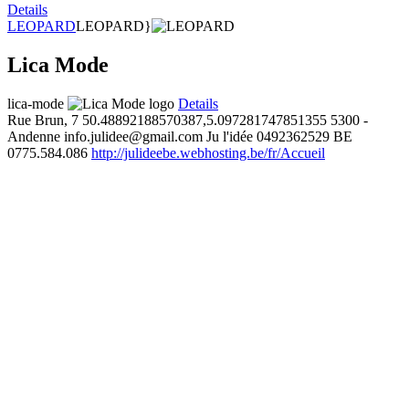
Details
LEOPARD
LEOPARD}
Lica Mode
lica-mode
Details
Rue Brun, 7
50.48892188570387,5.097281747851355
5300 -
Andenne
info.julidee@gmail.com
Ju l'idée
0492362529
BE
0775.584.086
http://julideebe.webhosting.be/fr/Accueil