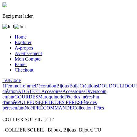
Bezig met laden
Home
Explorer
A-propos
Avertissement
Mon Compte
Panier
Checkout
Test
Code
1
Femme
Homme
Décoration
Bijoux
Baija
Créations
DOUDOULIDOU
création
AD STEEL
Accesoires
Accessoires
Divers
coin
enfant
GOURDES
Maroquinerie
Fête des mères
Fin
d'année
PULPEUSE
FETE DES PERES
Fête des
pères
enfant
Noël
PRÉCOMMANDE
Collection Fêtes
COLLIER SOLEIL
12
12
, COLLIER SOLEIL , Bijoux, Bijoux, Bijoux, TU