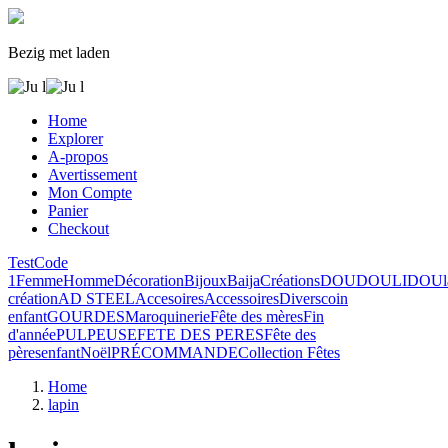
Bezig met laden
Home
Explorer
A-propos
Avertissement
Mon Compte
Panier
Checkout
Test
Code
1
Femme
Homme
Décoration
Bijoux
Baija
Créations
DOUDOULIDOU
création
AD STEEL
Accesoires
Accessoires
Divers
coin
enfant
GOURDES
Maroquinerie
Fête des mères
Fin
d'année
PULPEUSE
FETE DES PERES
Fête des
pères
enfant
Noël
PRÉCOMMANDE
Collection Fêtes
Home
lapin