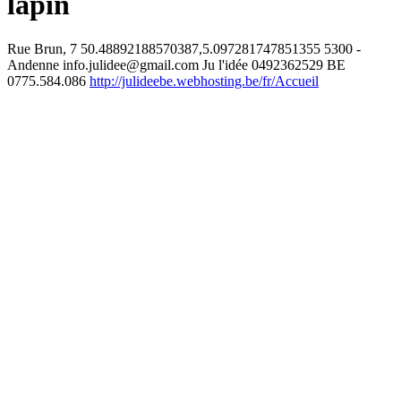
lapin
Rue Brun, 7
50.48892188570387,5.097281747851355
5300 -
Andenne
info.julidee@gmail.com
Ju l'idée
0492362529
BE
0775.584.086
http://julideebe.webhosting.be/fr/Accueil