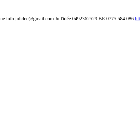
nne
info.julidee@gmail.com
Ju l'idée
0492362529
BE 0775.584.086
ht