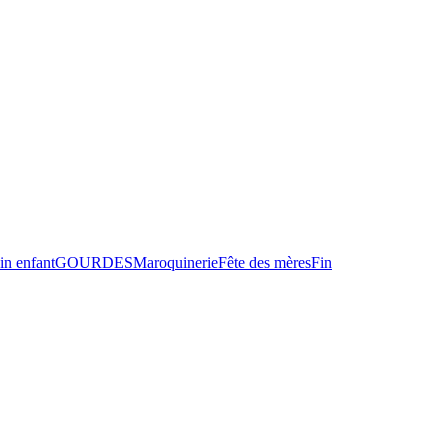
in enfant
GOURDES
Maroquinerie
Fête des mères
Fin