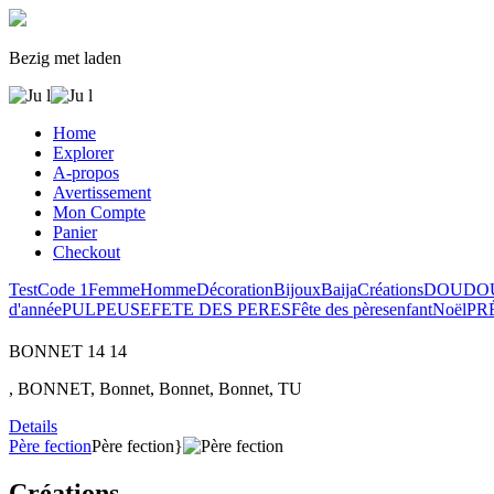
Bezig met laden
Home
Explorer
A-propos
Avertissement
Mon Compte
Panier
Checkout
Test
Code 1
Femme
Homme
Décoration
Bijoux
Baija
Créations
DOUDO
d'année
PULPEUSE
FETE DES PERES
Fête des pères
enfant
Noël
PR
BONNET
14
14
, BONNET, Bonnet, Bonnet, Bonnet, TU
Details
Père fection
Père fection}
Créations