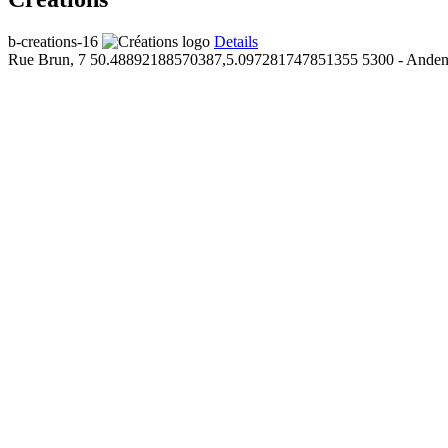
b-creations-16
Details
Rue Brun, 7
50.48892188570387,5.097281747851355
5300 - Ande