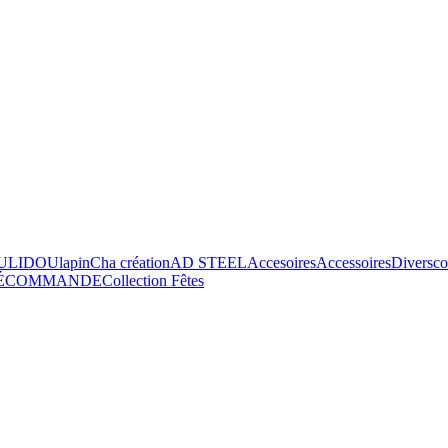
ULIDOU
lapin
Cha création
AD STEEL
Accesoires
Accessoires
Divers
co
ÉCOMMANDE
Collection Fêtes