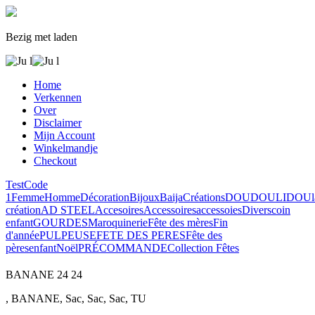
Bezig met laden
Home
Verkennen
Over
Disclaimer
Mijn Account
Winkelmandje
Checkout
Test
Code
1
Femme
Homme
Décoration
Bijoux
Baija
Créations
DOUDOULIDOU
création
AD STEEL
Accesoires
Accessoires
accessoies
Divers
coin
enfant
GOURDES
Maroquinerie
Fête des mères
Fin
d'année
PULPEUSE
FETE DES PERES
Fête des
pères
enfant
Noël
PRÉCOMMANDE
Collection Fêtes
BANANE
24
24
, BANANE, Sac, Sac, Sac, TU