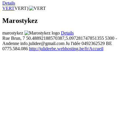
Details
VERT
VERT}
Marostykez
marostykez
Details
Rue Brun, 7
50.48892188570387,5.097281747851355
5300 -
Andenne
info.julidee@gmail.com
Ju l'idée
0492362529
BE
0775.584.086
http://julideebe.webhosting.be/fr/Accueil