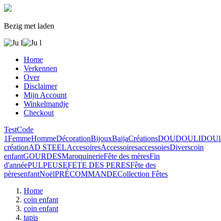
Bezig met laden
Home
Verkennen
Over
Disclaimer
Mijn Account
Winkelmandje
Checkout
Test
Code
1
Femme
Homme
Décoration
Bijoux
Baija
Créations
DOUDOULIDOU
création
AD STEEL
Accesoires
Accessoires
accessoies
Divers
coin
enfant
GOURDES
Maroquinerie
Fête des mères
Fin
d'année
PULPEUSE
FETE DES PERES
Fête des
pères
enfant
Noël
PRÉCOMMANDE
Collection Fêtes
Home
coin enfant
coin enfant
tapis