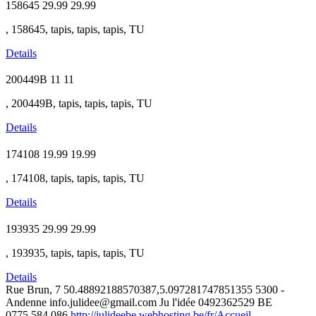
158645
29.99
29.99
, 158645, tapis, tapis, tapis, TU
Details
200449B
11
11
, 200449B, tapis, tapis, tapis, TU
Details
174108
19.99
19.99
, 174108, tapis, tapis, tapis, TU
Details
193935
29.99
29.99
, 193935, tapis, tapis, tapis, TU
Details
Rue Brun, 7
50.48892188570387,5.097281747851355
5300 -
Andenne
info.julidee@gmail.com
Ju l'idée
0492362529
BE
0775.584.086
http://julideebe.webhosting.be/fr/Accueil